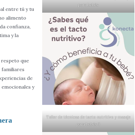
para bebés
l entre tú y tu
omo alimento
nda confianza,
ima y la
 respeto que
 familiares
xperiencias de
, emocionales y
Taller de técnicas de tacto nutritivo y masaje
mera
para bebés 3