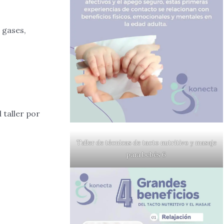
, gases,
 taller por
Taller de técnicas de tacto nutritivo y masaje
para bebés 6