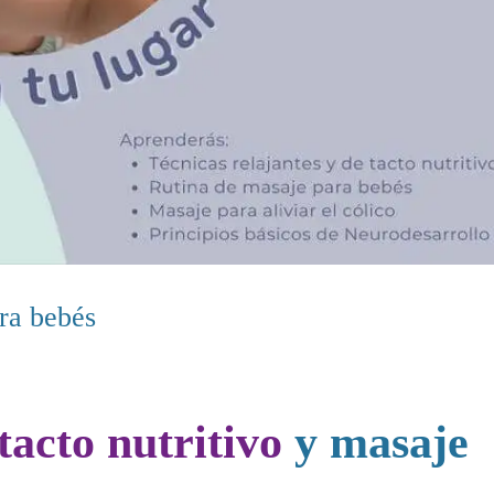
ara bebés
tacto nutritivo
y masaje