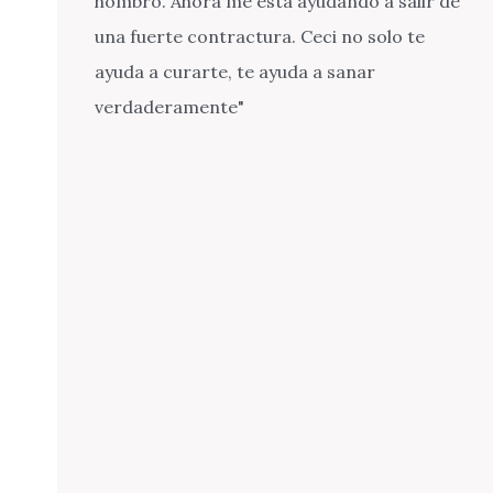
hombro. Ahora me está ayudando a salir de
una fuerte contractura. Ceci no solo te
ayuda a curarte, te ayuda a sanar
verdaderamente"