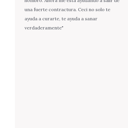
hombro. Ahora me está ayudando a salir de
una fuerte contractura. Ceci no solo te
ayuda a curarte, te ayuda a sanar
verdaderamente"