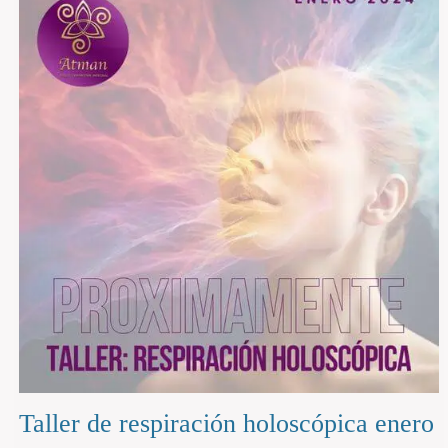
acupuntura
láser
Taller de respiración holoscópica enero