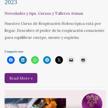
2023
Novedades y tips
,
Cursos y Talleres Atman
Nuestro Curso de Respiración Holoscópica está por
llegar. Descubre el poder de la respiración consciente
para equilibrar cuerpo, mente y espíritu.
Comparte esto:
Taller
Read More »
de
respiración
holoscópica
enero
2023