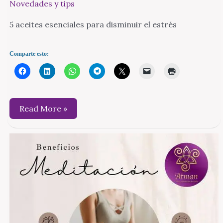
Novedades y tips
5 aceites esenciales para disminuir el estrés
Comparte esto:
5
Read More »
aceites
esenciales
para
disminuir
el
estrés