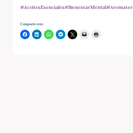
#AceitesEsenciales
#BienestarMental
#Aromater
Comparte esto: