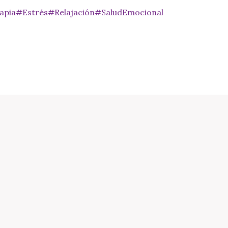
apia
#Estrés
#Relajación
#SaludEmocional