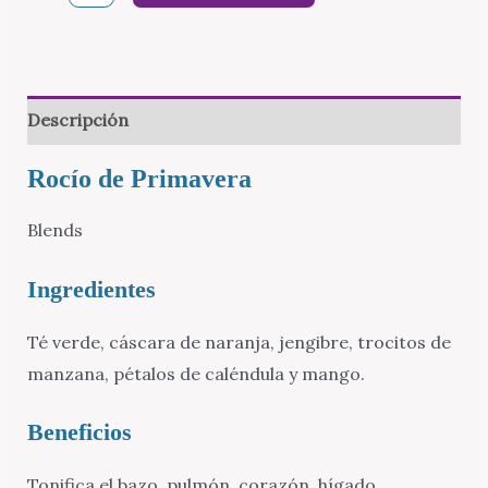
de
Primavera
cantidad
Descripción
Rocío de Primavera
Blends
Ingredientes
Té verde, cáscara de naranja, jengibre, trocitos de
manzana, pétalos de caléndula y mango.
Beneficios
Tonifica el bazo, pulmón, corazón, hígado,