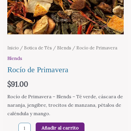
Inicio
/
Botica de Tés
/
Blends
/ Rocío de Primavera
Blends
Rocío de Primavera
$
91.00
Rocío de Primavera – Blends – Té verde, cáscara de
naranja, jengibre, trocitos de manzana, pétalos de
caléndula y mango.
Rocío
Añadir al carrito